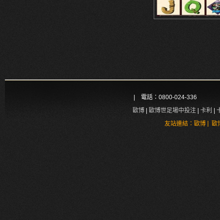
| 電話：0800-024-336
歐博
|
歐博世足場中投注
|
卡利
|
|
友站連結：
歐博
歐